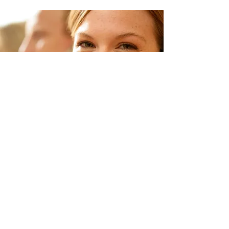
ACCOMPAGNER
Contrat de maintenance ou
d'infogérance, nous vous accompagnons
pour anticiper et adapter votre
infrastructure aux meilleures solutions du